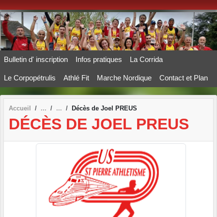
Panneau de gestion des cookies
Bulletin d' inscription
Infos pratiques
La Corrida
Le Corpopétrulis
Athlé Fit
Marche Nordique
Contact et Plan
Accueil
Décès de Joel PREUS
DÉCÈS DE JOEL PREUS