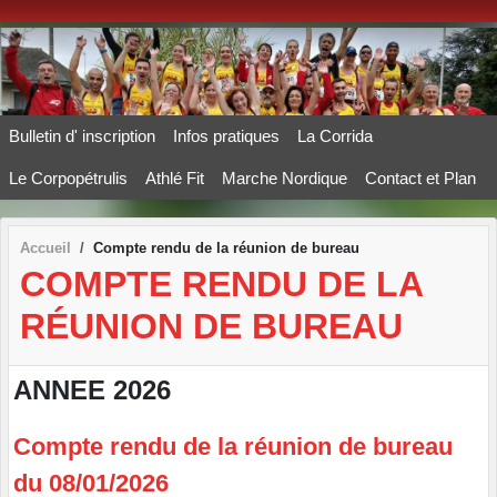
Panneau de gestion des cookies
Bulletin d' inscription
Infos pratiques
La Corrida
Le Corpopétrulis
Athlé Fit
Marche Nordique
Contact et Plan
Accueil
Compte rendu de la réunion de bureau
COMPTE RENDU DE LA
RÉUNION DE BUREAU
ANNEE 2026
Compte rendu de la réunion de bureau
du 08/01/2026