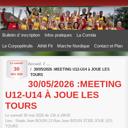
Panneau de gestion des cookies
Bulletin d' inscription
Infos pratiques
La Corrida
Le Corpopétrulis
Athlé Fit
Marche Nordique
Contact et Plan
Le
samedi
Accueil
30
30/05/2026 :MEETING U12-U14 à JOUE LES
TOURS
MAI
2026
30/05/2026 :MEETING
U12-U14 À JOUE LES
TOURS
Le
samedi
30
mai
2026
de 13h à 18h30
Lieu :
Stade Jean BOUIN 13 Rue Jean BOUIN
37300
JOUE LES
TOURS