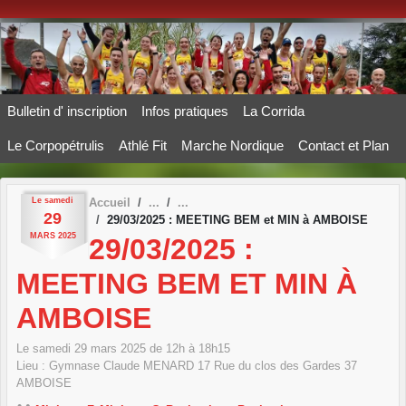
Panneau de gestion des cookies
Bulletin d' inscription
Infos pratiques
La Corrida
Le Corpopétrulis
Athlé Fit
Marche Nordique
Contact et Plan
Le
samedi
Accueil
29
29/03/2025 : MEETING BEM et MIN à AMBOISE
MARS
2025
29/03/2025 :
MEETING BEM ET MIN À
AMBOISE
Le
samedi
29
mars
2025
de 12h à 18h15
Lieu :
Gymnase Claude MENARD 17 Rue du clos des Gardes
37
AMBOISE